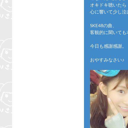
オキドキ聴いたら
心に響いて少し泣
SKE48の曲、
客観的に聞いても
今日も感謝感謝。
おやすみなさい♪