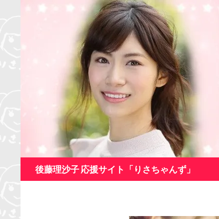
コ
ン
テ
ン
ツ
へ
ス
キ
ッ
プ
検
後藤理沙子 応援サイト「りさちゃんず」
索