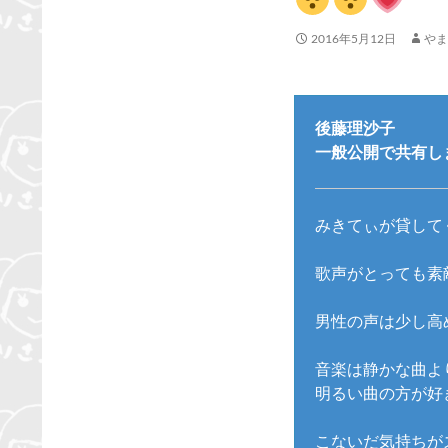
2016年5月12日
やま
後藤理沙子
一般公開で共有しまし
みきてぃが貸してくれた
歌声がとっても素
男性の声は少し高
音楽は静かな曲よ
明るい曲の方が好
こないだ気持ちが