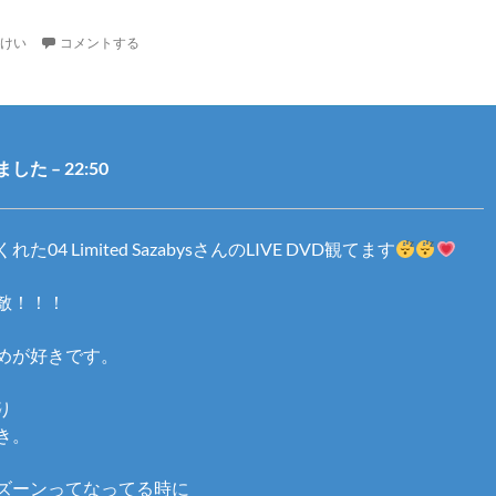
けい
コメントする
た – 22:50
04 Limited SazabysさんのLIVE DVD観てます
敵！！！
めが好きです。
り
き。
ズーンってなってる時に