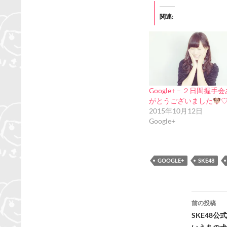
関連
Google+ – ２日間握手
がとうございました
2015年10月12日
Google+
GOOGLE+
SKE48
投
前の投稿
稿
SKE48