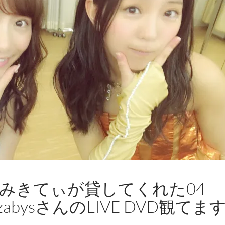
+ – みきてぃが貸してくれた04
 SazabysさんのLIVE DVD観てま