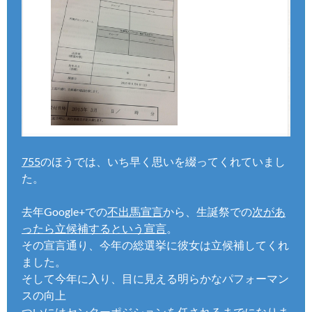
755
のほうでは、いち早く思いを綴ってくれていまし
た。
去年Google+での
不出馬宣言
から、生誕祭での
次があ
ったら立候補するという宣言
。
その宣言通り、今年の総選挙に彼女は立候補してくれ
ました。
そして今年に入り、目に見える明らかなパフォーマン
スの向上
ついにはセンターポジションを任されるまでになりま