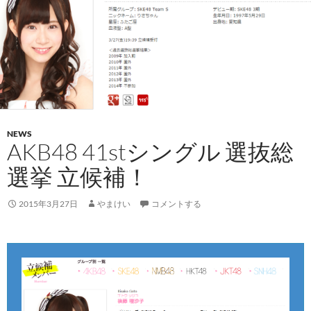
たんです。
まぁ自分は立候補してないから、ランクインと
かなかったんですけれども
絶対に、次こそは胸を張って立候補できるよう
に、そしてランクインできるようにと
今年1年はその気持ちを持って活動してきまし
た。
NEWS
AKB48 41stシングル 選抜総
今年1年はたくさんいろんなチャンスを頂け
選挙 立候補！
て、私は嬉しかったんですけれども
それよりも、そのチャンスを頂けてる私を見
2015年3月27日
やまけい
コメントする
て、ファンの方が喜んでくれたのがとても嬉し
かったです！
なので、もっとファンの方が喜んでもらえるよ
うに
私は今年1年、チャンスの年にしていきたいと
思いまーす！