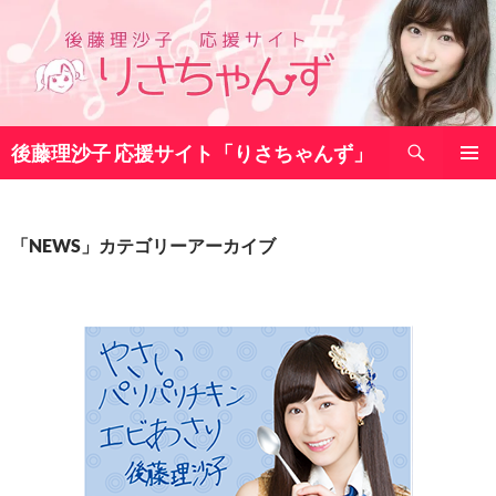
コ
ン
テ
ン
ツ
検
へ
後藤理沙子 応援サイト「りさちゃんず」
索
ス
メインメ
キ
ニュー
ッ
「NEWS」カテゴリーアーカイブ
プ