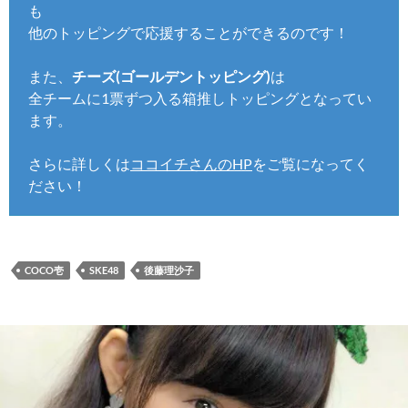
も
他のトッピングで応援することができるのです！
また、
チーズ(ゴールデントッピング)
は
全チームに1票ずつ入る箱推しトッピングとなってい
ます。
さらに詳しくは
ココイチさんのHP
をご覧になってく
ださい！
COCO壱
SKE48
後藤理沙子