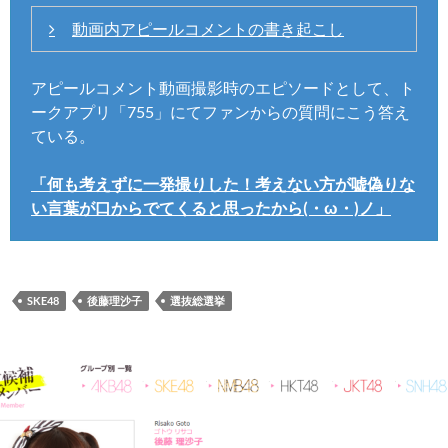
動画内アピールコメントの書き起こし
おはようございます！こんにちは！こんばん
アピールコメント動画撮影時のエピソードとして、ト
は！
ークアプリ「755」にてファンからの質問にこう答え
SKE48 チームS 高校3年生の後藤理沙子でーす！
ている。
はい！えーとですねぇ、私は去年総選挙に立候
「何も考えずに一発撮りした！考えない方が嘘偽りな
補しなかったので
い言葉が口からでてくると思ったから(・ω・)ノ」
2年ぶりの！選抜総選挙です！お久しぶりで
す！
はい！去年、なんで私が選抜総選挙に立候補し
SKE48
後藤理沙子
選抜総選挙
なかったかというと
私は、その1年胸を張って立候補できる自分で
はなかったので、立候補しなかったんですけれ
ども
その時私はちょうどテレビで見ていて、同期達
がランクインしているのを見てすごく悔しかっ