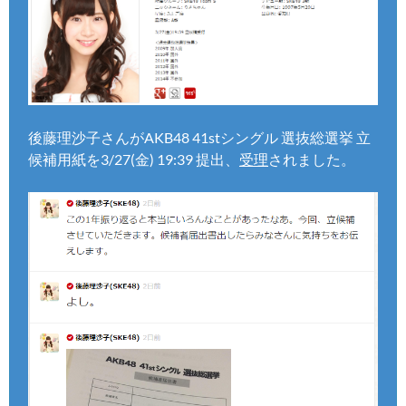
応援よろしくお願いしまーす！
後藤理沙子さんがAKB48 41stシングル 選抜総選挙 立
候補用紙を3/27(金) 19:39 提出、
受理
されました。