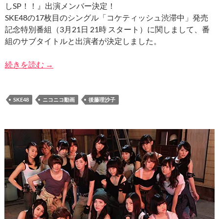
しSP！！』出演メンバー決定！
SKE48の17枚目のシングル「コケティッシュ渋滞中」発売
記念特別番組（3月21日 21時 スタート）に関しまして、番
組のサブタイトルと出演者が決定しました。
『「コケティッシュ渋滞中」発売記念！生放送17
続きを読む
→
SKE48
ニコニコ動画
後藤理沙子