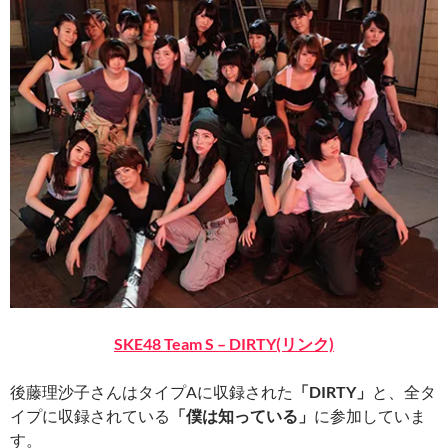
SKE48 Team S – DIRTY(リンク)
後藤理沙子さんはタイプAに収録された
「DIRTY」
と、全タ
イプに収録されている
「僕は知っている」
に参加していま
す。