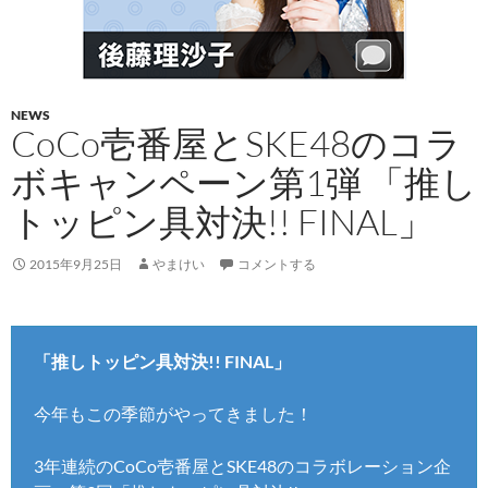
NEWS
CoCo壱番屋とSKE48のコラ
ボキャンペーン第1弾 「推し
トッピン具対決!! FINAL」
2015年9月25日
やまけい
コメントする
「推しトッピン具対決!! FINAL」
今年もこの季節がやってきました！
3年連続のCoCo壱番屋とSKE48のコラボレーション企