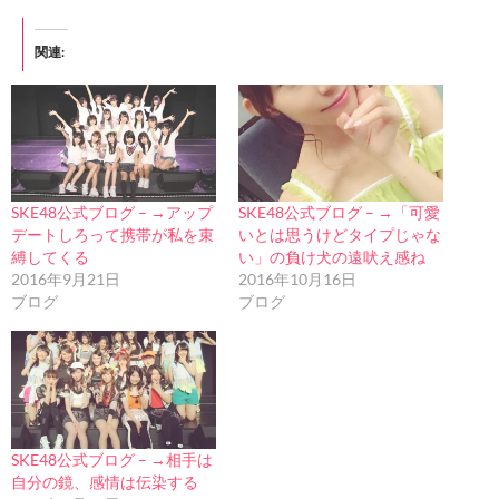
関連
SKE48公式ブログ – →アップ
SKE48公式ブログ – →「可愛
デートしろって携帯が私を束
いとは思うけどタイプじゃな
縛してくる
い」の負け犬の遠吠え感ね
2016年9月21日
2016年10月16日
ブログ
ブログ
SKE48公式ブログ – →相手は
自分の鏡、感情は伝染する