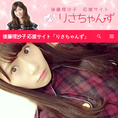
コ
ン
テ
ン
ツ
検
へ
後藤理沙子 応援サイト「りさちゃんず」
索
ス
メインメ
キ
ニュー
ッ
プ