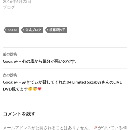
2016年6月23日
ブログ
SKE48
公式ブログ
後藤理沙子
投
前の投稿
稿
Google+ – 心の底から気分が悪いのです。
ナ
次の投稿
ビ
Google+ – みきてぃが貸してくれた04 Limited SazabysさんのLIVE
DVD観てます
ゲ
ー
シ
コメントを残す
ョ
メールアドレスが公開されることはありません。
※
が付いている欄