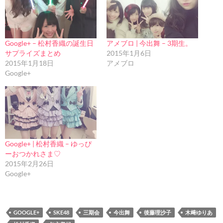
Google+ – 松村香織の誕生日
アメブロ | 今出舞 – 3期生。
サプライズまとめ
2015年1月6日
2015年1月18日
アメブロ
Google+
Google+ | 松村香織 – ゆっぴ
ーおつかれさま♡
2015年2月26日
Google+
GOOGLE+
SKE48
三期会
今出舞
後藤理沙子
木﨑ゆりあ