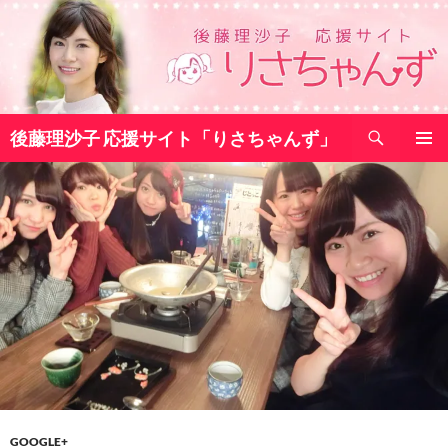
コ
ン
テ
ン
ツ
検
へ
後藤理沙子 応援サイト「りさちゃんず」
索
ス
メインメ
キ
ニュー
ッ
プ
GOOGLE+