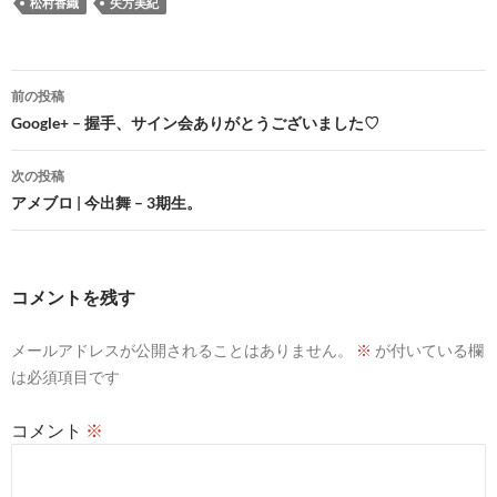
松村香織
矢方美紀
投
前の投稿
稿
Google+ – 握手、サイン会ありがとうございました♡
ナ
次の投稿
ビ
アメブロ | 今出舞 – 3期生。
ゲ
ー
コメントを残す
シ
メールアドレスが公開されることはありません。
※
が付いている欄
ョ
は必須項目です
ン
コメント
※