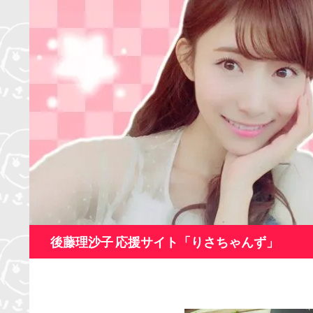
コ
ン
テ
ン
ツ
へ
ス
キ
ッ
プ
検
後藤理沙子 応援サイト「りさちゃんず」
索