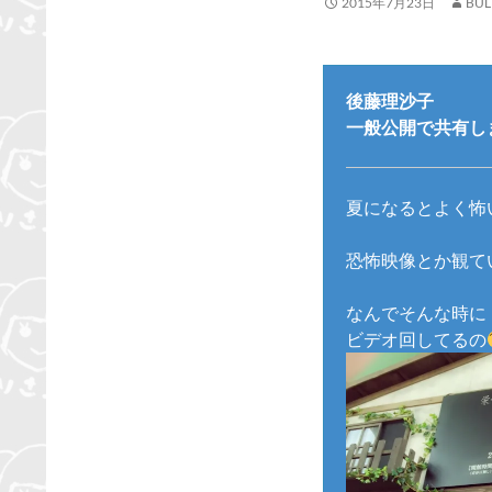
2015年7月23日
BUL
後藤理沙子
一般公開で共有しまし
夏になるとよく怖
恐怖映像とか観て
なんでそんな時に
ビデオ回してるの