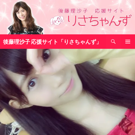
コ
ン
テ
ン
ツ
検
へ
後藤理沙子 応援サイト「りさちゃんず」
索
ス
メインメ
キ
ニュー
ッ
プ