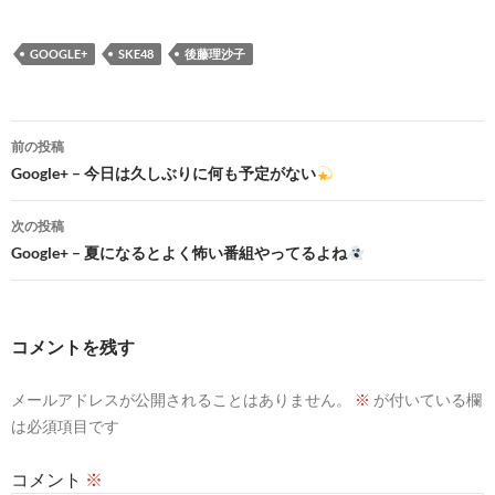
GOOGLE+
SKE48
後藤理沙子
投
前の投稿
稿
Google+ – 今日は久しぶりに何も予定がない
ナ
次の投稿
ビ
Google+ – 夏になるとよく怖い番組やってるよね
ゲ
ー
コメントを残す
シ
メールアドレスが公開されることはありません。
※
が付いている欄
ョ
は必須項目です
ン
コメント
※