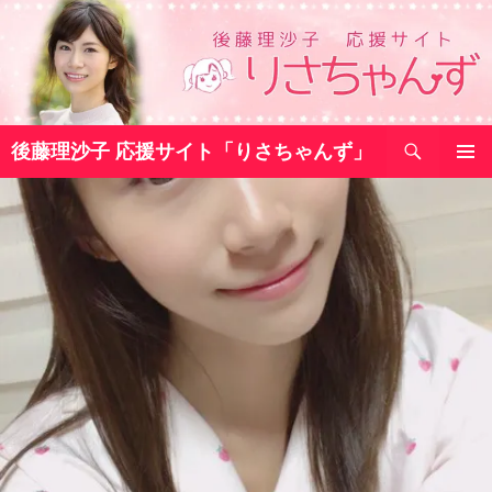
コ
ン
テ
ン
ツ
検
へ
後藤理沙子 応援サイト「りさちゃんず」
索
ス
メインメ
キ
ニュー
ッ
プ