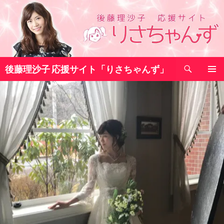
コ
ン
テ
ン
ツ
検
へ
後藤理沙子 応援サイト「りさちゃんず」
索
ス
メインメ
キ
ニュー
ッ
プ