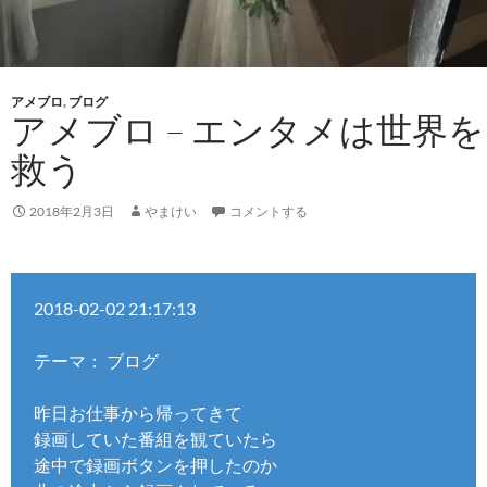
アメブロ
,
ブログ
アメブロ – エンタメは世界を
救う
2018年2月3日
やまけい
コメントする
2018-02-02 21:17:13
テーマ： ブログ
昨日お仕事から帰ってきて
録画していた番組を観ていたら
途中で録画ボタンを押したのか