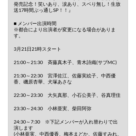
発売記念！笑いあり、涙あり、スベり無し！生放
送17時間ぶっ通しSP！！』
■ メンバー出演時間
※都合により出演者が変更になる場合がありま
す。
3月21日21時スタート
21:00～21:30
斉藤真木子、青木詩織(サブMC)
21:30～22:30
宮澤佐江、佐藤実絵子、中西優
香、磯原杏華、犬塚あさな
22:30～23:30
大矢真那、小石公美子、谷真理佳
23:30～24:30
小林亜実、柴田阿弥
24:30～7:30
※下記メンバーが入れ替わりで出
演します
(小林亜実、中西優香、梅本まどか、佐藤すみれ、