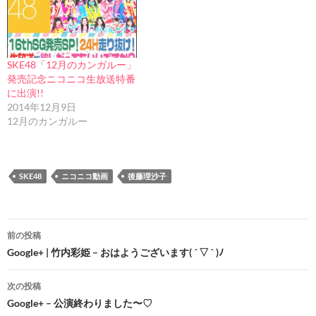
SKE48「12月のカンガルー」
発売記念ニコニコ生放送特番
に出演!!
2014年12月9日
12月のカンガルー
SKE48
ニコニコ動画
後藤理沙子
投
前の投稿
稿
Google+ | 竹内彩姫 – おはようございます( ´ ▽ ` )ﾉ
ナ
次の投稿
ビ
Google+ – 公演終わりました〜♡