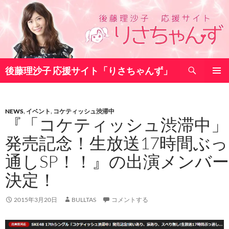
コ
ン
テ
ン
ツ
検
へ
後藤理沙子 応援サイト「りさちゃんず」
索
ス
メインメ
キ
ニュー
ッ
NEWS
,
イベント
,
コケティッシュ渋滞中
プ
『「コケティッシュ渋滞中」
発売記念！生放送17時間ぶっ
通しSP！！』の出演メンバー
決定！
2015年3月20日
BULLTAS
コメントする