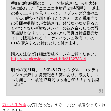
番組は約1時間のコーナーで構成され、去年大好
評に終わった「ニコニコ生放送 24時間番組」以上
の盛り上がりを見せるべく、サプライズ発表やユ
ーザ参加型の企画も盛りだくさん。また番組内で
は公開生撮影会が実施され、普段なかなか見るこ
とのできない新鮮なメンバーの組み合わせでの写
真撮影となります。このレアな写真は特設販売サ
イトで販売される「コケティッシュ渋滞中」の
CDを購入すると特典として付きます。
購入方法など詳細は番組ページをご覧ください。
http://live.nicovideo.jp/watch/lv213273314
明日の夜21時、『SKE48 17thシングル「コケティ
ッシュ渋滞中」発売記念！笑いあり、涙あり、ス
ベり無し！生放送17時間ぶっ通しSP！！』をお楽
しみに！
前回の生放送
も好評だったようで、また生放送やってくれ
るんですね。