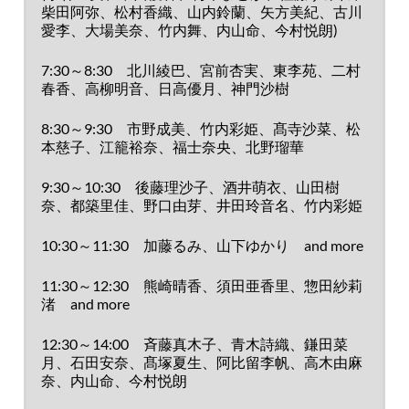
柴田阿弥、松村香織、山内鈴蘭、矢方美紀、古川
愛李、大場美奈、竹内舞、内山命、今村悦朗)
7:30～8:30
北川綾巴、宮前杏実、東李苑、二村
春香、高柳明音、日高優月、
神門沙樹
8:30～9:30
市野成美、竹内彩姫、髙寺沙菜、松
本慈子、江籠裕奈、福士奈央、北野瑠華
9:30～10:30
後藤理沙子、酒井萌衣、山田樹
奈、都築里佳、野口由芽、井田玲音名、竹内彩姫
10:30～11:30
加藤るみ、山下ゆかり and more
11:30～12:30
熊崎晴香、須田亜香里、惣田紗莉
渚 and more
12:30～14:00
斉藤真木子、青木詩織、鎌田菜
月、石田安奈、髙塚夏生、阿比留李帆、高木由麻
奈、内山命、今村悦朗