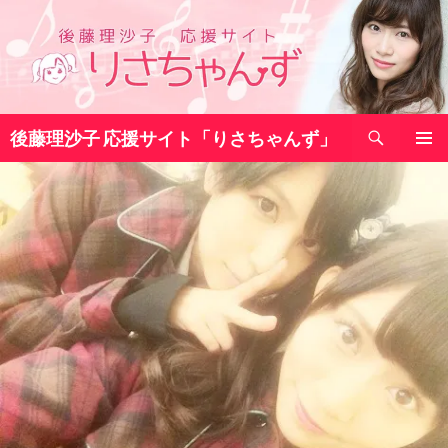
コ
ン
テ
ン
ツ
検
へ
後藤理沙子 応援サイト「りさちゃんず」
索
ス
メインメ
キ
ニュー
ッ
プ