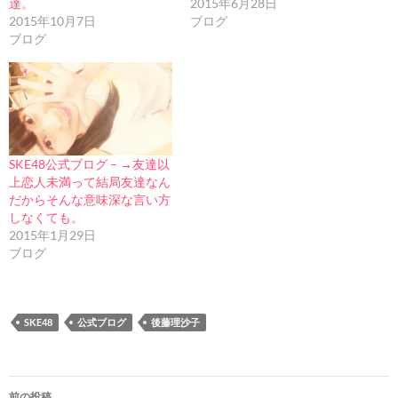
達。
2015年6月28日
2015年10月7日
ブログ
ブログ
SKE48公式ブログ – →友達以
上恋人未満って結局友達なん
だからそんな意味深な言い方
しなくても。
2015年1月29日
ブログ
SKE48
公式ブログ
後藤理沙子
投
前の投稿