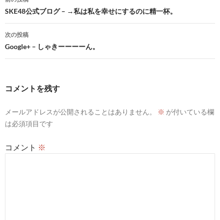
稿
SKE48公式ブログ – →私は私を幸せにするのに精一杯。
ナ
次の投稿
ビ
Google+ – しゃきーーーーん。
ゲ
ー
コメントを残す
シ
メールアドレスが公開されることはありません。
※
が付いている欄
ョ
は必須項目です
ン
コメント
※