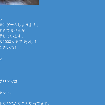
ル
緒にゲームしようよ！」
できてませんが
新しています。
1000人まで後少し！
ださいね！
ル
サロンでは
ャット、
トなど色んなことやってます。