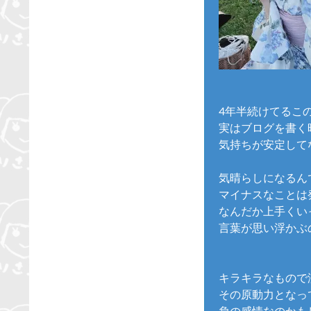
4年半続けてるこ
実はブログを書く
気持ちが安定して
気晴らしになるん
マイナスなことは
なんだか上手くい
言葉が思い浮かぶ
キラキラなもので
その原動力となっ
負の感情なのかも