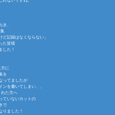
おき、
真集
けど記録はなくならない」
った皆様
ました！
た方に
集を
なってましたが
インを書いてしまい、、
された方へ
っていないカットの
きで
なりました！