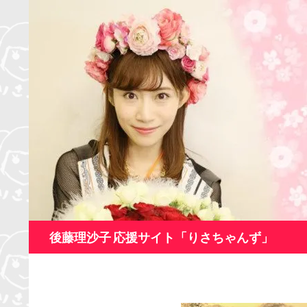
コ
ン
テ
ン
ツ
へ
ス
キ
ッ
プ
検
後藤理沙子 応援サイト「りさちゃんず」
索