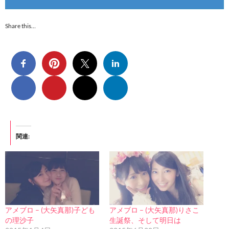
Share this…
関連
アメブロ – (大矢真那)子ども
アメブロ – (大矢真那)りさこ
の理沙子
生誕祭、そして明日は