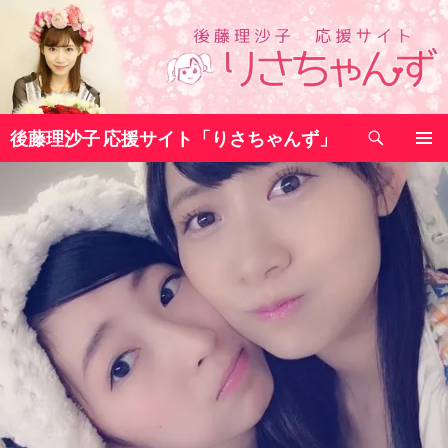
コ
ン
テ
ン
ツ
検
へ
後藤理沙子 応援サイト「りさちゃんず」
索
ス
メインメ
キ
ニュー
ッ
プ