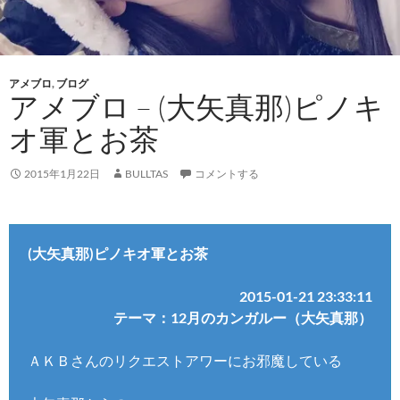
アメブロ
,
ブログ
アメブロ – (大矢真那)ピノキ
オ軍とお茶
2015年1月22日
BULLTAS
コメントする
(大矢真那)ピノキオ軍とお茶
2015-01-21 23:33:11
テーマ：12月のカンガルー（大矢真那）
ＡＫＢさんのリクエストアワーにお邪魔している