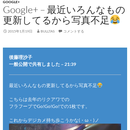
GOOGLE+
Google+ – 最近いろんなもの
更新してるから写真不足
2015年1月19日
BULLTAS
コメントする
後藤理沙子
一般公開で共有しました – 21:39
最近いろんなもの更新してるから写真不足
こちらは去年のリクアワでの
フラフープでGo!Go!Go!での1枚です。
これからデジカメ持ち歩こうかな(・ω・)ノ