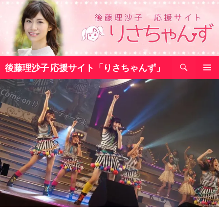
コ
ン
テ
ン
ツ
検
へ
後藤理沙子 応援サイト「りさちゃんず」
索
ス
メインメ
キ
ニュー
ッ
プ