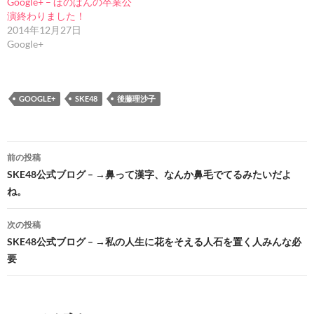
Google+ – ほのぱんの卒業公
演終わりました！
2014年12月27日
Google+
GOOGLE+
SKE48
後藤理沙子
投
前の投稿
稿
SKE48公式ブログ – →鼻って漢字、なんか鼻毛でてるみたいだよ
ね。
ナ
ビ
次の投稿
SKE48公式ブログ – →私の人生に花をそえる人石を置く人みんな必
ゲ
要
ー
シ