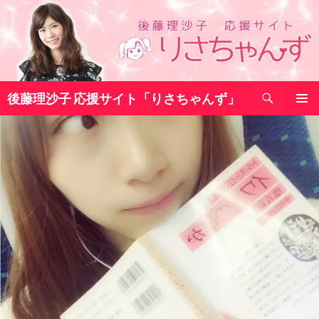
コ
ン
テ
ン
ツ
検
へ
後藤理沙子 応援サイト「りさちゃんず」
索
ス
メインメ
キ
ニュー
ッ
プ