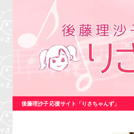
コ
ン
テ
ン
ツ
へ
ス
キ
ッ
プ
検
後藤理沙子 応援サイト「りさちゃんず」
索