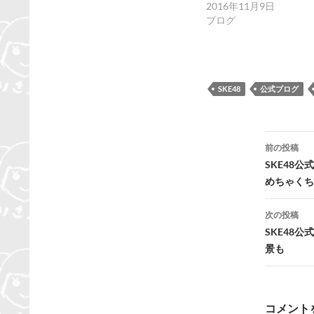
2016年11月9日
ブログ
SKE48
公式ブログ
投
前の投稿
稿
SKE48
めちゃくち
ナ
ビ
次の投稿
SKE48
ゲ
景も
ー
シ
コメント
ョ