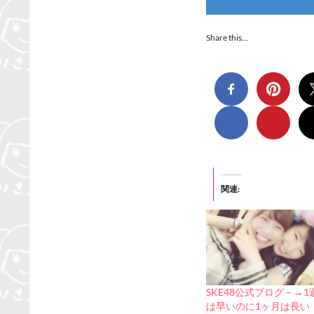
Share this…
関連
SKE48公式ブログ – →
は早いのに1ヶ月は長い