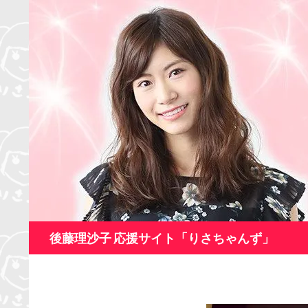
コ
ン
テ
ン
ツ
へ
ス
キ
ッ
プ
検
後藤理沙子 応援サイト「りさちゃんず」
索