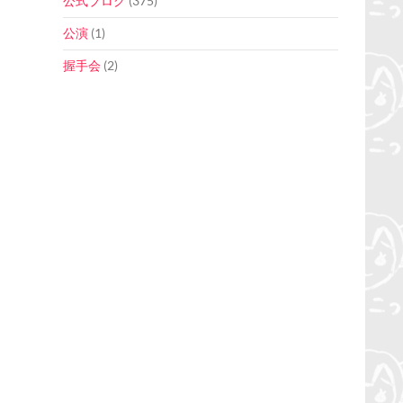
公式ブログ
(375)
公演
(1)
握手会
(2)