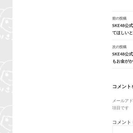
投
前の投稿
稿
SKE48
てほしいと
ナ
ビ
次の投稿
SKE48
ゲ
もお金がか
ー
シ
コメント
ョ
ン
メールアド
項目です
コメント