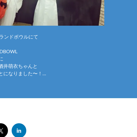
グランドボウルにて
NDBOWL
に
酒井萌衣ちゃんと
とになりました〜！…