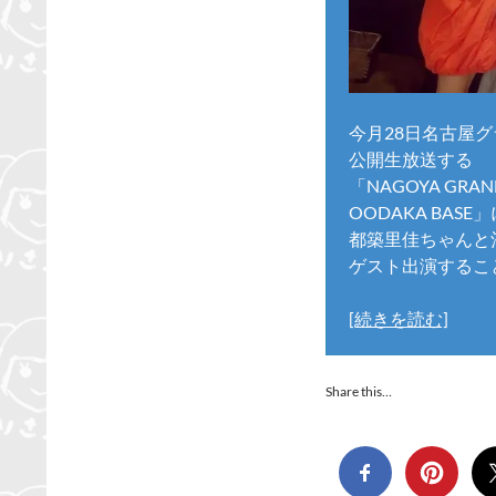
今月28日名古屋
公開生放送する
「NAGOYA GRA
OODAKA BASE」
都築里佳ちゃんと
ゲスト出演するこ
[続きを読む]
Share this…