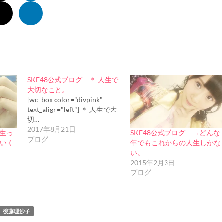
SKE48公式ブログ – ＊ 人生で
大切なこと。
[wc_box color="divpink"
text_align="left"] ＊ 人生で大
切…
2017年8月21日
人生っ
SKE48公式ブログ – →どんな
ブログ
いく
年でもこれからの人生しかな
い。
2015年2月3日
ブログ
後藤理沙子