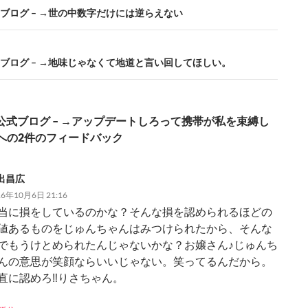
公式ブログ – →世の中数字だけには逆らえない
公式ブログ – →地味じゃなくて地道と言い回してほしい。
8公式ブログ – →アップデートしろって携帯が私を束縛し
への2件のフィードバック
出昌広
16年10月6日 21:16
当に損をしているのかな？そんな損を認められるほどの
値あるものをじゅんちゃんはみつけられたから、そんな
でもうけとめられたんじゃないかな？お嬢さん♪じゅんち
んの意思が笑顔ならいいじゃない。笑ってるんだから。
直に認めろ‼りさちゃん。