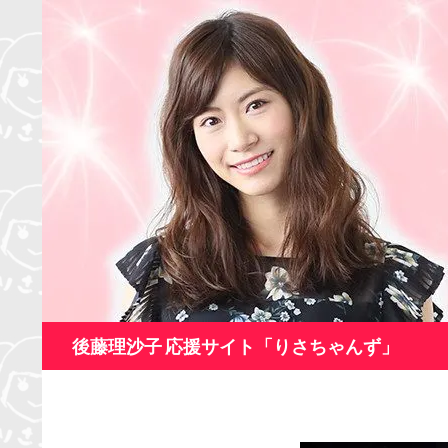
コ
ン
テ
ン
ツ
へ
ス
キ
ッ
プ
検
後藤理沙子 応援サイト「りさちゃんず」
索