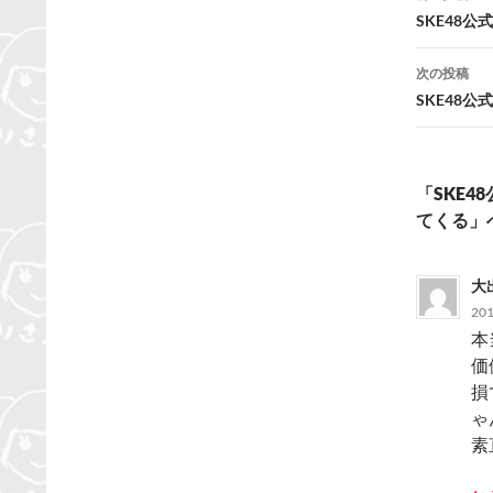
稿
SKE48
ナ
次の投稿
ビ
SKE48
ゲ
ー
「SKE4
シ
てくる」
ョ
ン
大
20
本
価
損
ゃ
素