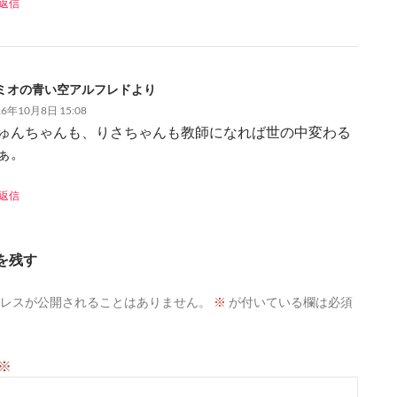
返信
ミオの青い空アルフレドより
16年10月8日 15:08
ゅんちゃんも、りさちゃんも教師になれば世の中変わる
ぁ。
返信
を残す
レスが公開されることはありません。
※
が付いている欄は必須
※