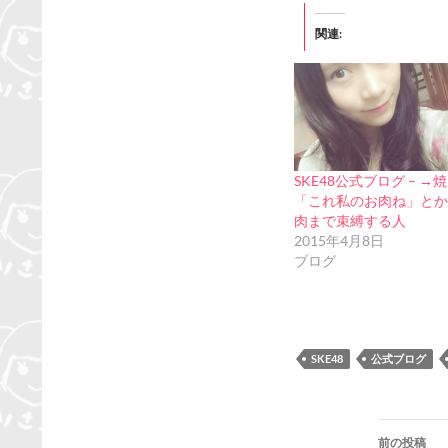
関連
SKE48公式ブログ – →
「これ私のお肉ね」とか
肉まで束縛する人
2015年4月8日
ブログ
SKE48
公式ブログ
投
前の投稿