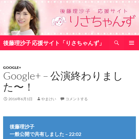
コ
ン
テ
ン
ツ
検
へ
後藤理沙子 応援サイト「りさちゃんず」
索
ス
メインメ
キ
ニュー
ッ
GOOGLE+
プ
Google+ – 公演終わりまし
た〜！
2016年6月1日
やまけい
コメントする
後藤理沙子
一般公開で共有しました – 22:02