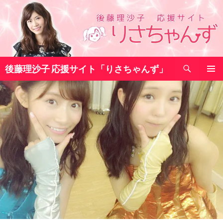
コ
ン
テ
ン
ツ
検
へ
後藤理沙子 応援サイト「りさちゃんず」
索
ス
メインメ
キ
ニュー
ッ
プ