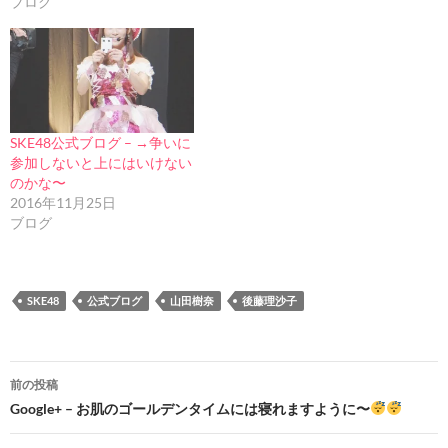
ブログ
SKE48公式ブログ – →争いに
参加しないと上にはいけない
のかな〜
2016年11月25日
ブログ
SKE48
公式ブログ
山田樹奈
後藤理沙子
投
前の投稿
稿
Google+ – お肌のゴールデンタイムには寝れますように〜
ナ