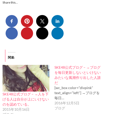
Share this…
関連
SKE48公式ブログ – →ブログ
を毎日更新しないといけない
みたいな風潮作り出した人誰
だ
[wc_box color="divpink"
text_align="left"] →ブログを
SKE48公式ブログ – →人を下
毎日…
げる人は自分が上にいけない
2016年12月5日
のを認めている。
ブログ
2015年10月16日