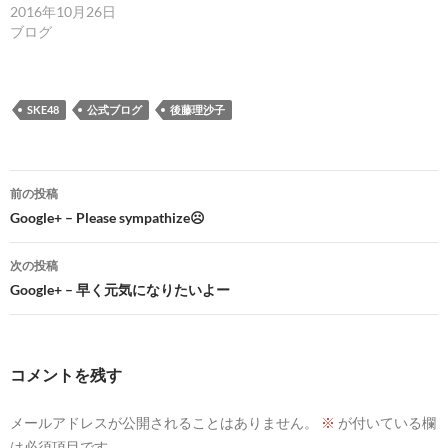
2016年10月26日
ブログ
SKE48
公式ブログ
後藤理沙子
投
前の投稿
稿
Google+ – Please sympathize☹
ナ
次の投稿
ビ
Google+ – 早く元気になりたいよー
ゲ
ー
コメントを残す
シ
メールアドレスが公開されることはありません。
※
が付いている欄
ョ
は必須項目です