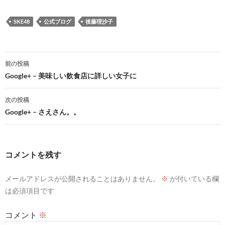
SKE48
公式ブログ
後藤理沙子
投
前の投稿
稿
Google+ – 美味しい飲食店に詳しい女子に
ナ
次の投稿
ビ
Google+ – さえさん。。
ゲ
ー
コメントを残す
シ
メールアドレスが公開されることはありません。
※
が付いている欄
ョ
は必須項目です
ン
コメント
※