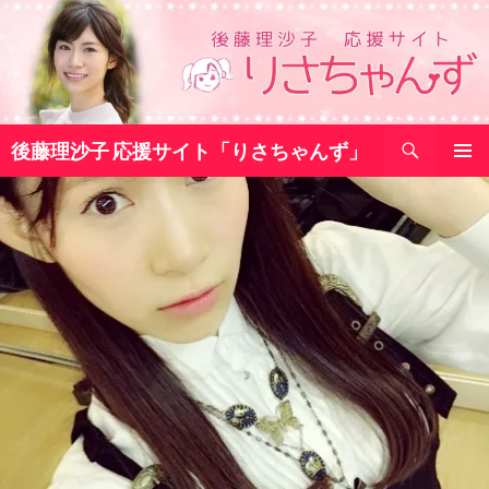
コ
ン
テ
ン
ツ
検
へ
後藤理沙子 応援サイト「りさちゃんず」
索
ス
メインメ
キ
ニュー
ッ
プ