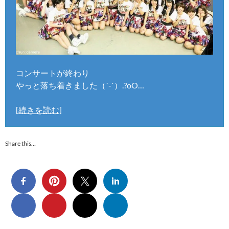
コンサートが終わり
やっと落ち着きました（´-`）.?oO…
[続きを読む]
Share this…