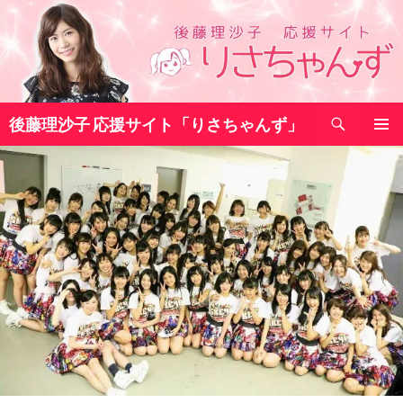
コ
ン
テ
ン
ツ
検
へ
後藤理沙子 応援サイト「りさちゃんず」
索
ス
メインメ
キ
ニュー
ッ
プ