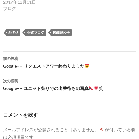
2017年12月31日
ブログ
SKE48
公式ブログ
後藤理沙子
投
前の投稿
稿
Google+ – リクエストアワー終わりました
ナ
次の投稿
ビ
Google+ – ユニット祭りでの出番待ちの写真
笑
ゲ
ー
コメントを残す
シ
メールアドレスが公開されることはありません。
※
が付いている欄
ョ
は必須項目です