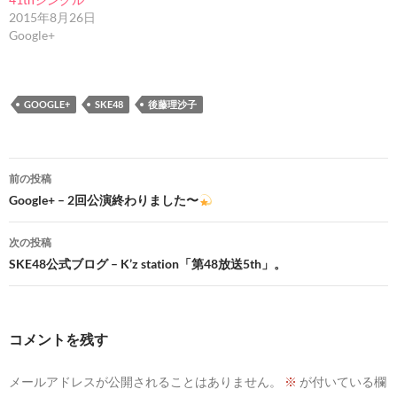
2015年8月26日
Google+
GOOGLE+
SKE48
後藤理沙子
投
前の投稿
稿
Google+ – 2回公演終わりました〜
ナ
次の投稿
ビ
SKE48公式ブログ – K’z station「第48放送5th」。
ゲ
ー
コメントを残す
シ
メールアドレスが公開されることはありません。
※
が付いている欄
ョ