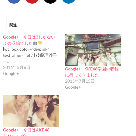
関連
Google+ – 今日は3じゃない
よの収録でした
[wc_box color="divpink"
text_align="left"] 後藤理沙子
一…
2016年5月6日
Google+ – SKE48学園の収録
Google+
に行ってきました！
2015年7月15日
Google+
Google+ – 今日はAKB48
41thシングル