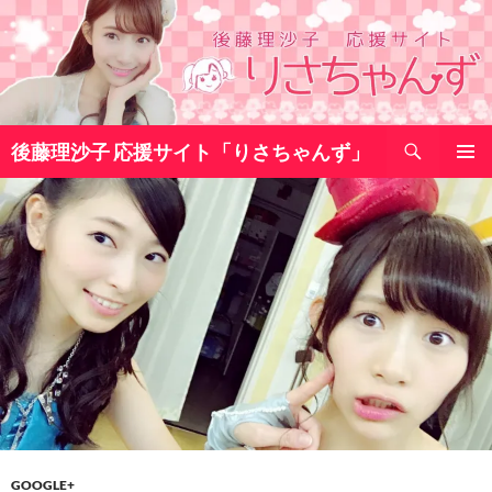
コ
ン
テ
ン
ツ
検
へ
後藤理沙子 応援サイト「りさちゃんず」
索
ス
メインメ
キ
ニュー
ッ
プ
GOOGLE+