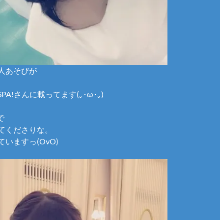
人あそびが
A!さんに載ってます(｡･ω･｡)
で
てくださりな。
いますっ(OvO)