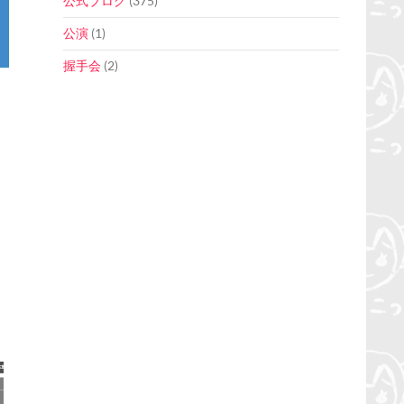
公式ブログ
(375)
公演
(1)
握手会
(2)