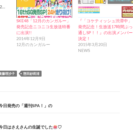
12…
SKE48「12月のカンガルー」
『「コケティッシュ渋滞中」
発売記念ニコニコ生放送特番
発売記念！生放送17時間ぶっ
に出演!!
通しSP！！』の出演メンバー
2014年12月9日
決定！
12月のカンガルー
2015年3月20日
NEWS
後藤理沙子
惣田紗莉渚
+ – 今日発売の「週刊SPA！」の
+ – 今日はさえさんの生誕でした
♡