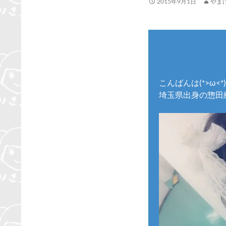
2015年9月1日
やま
こんばんは(*>ω<*)
埼玉県出身の惣田