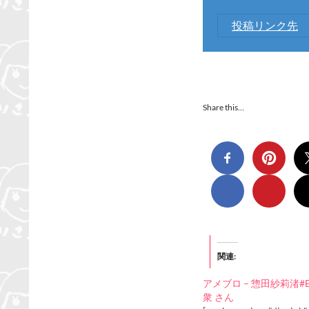
投稿リンク先
Share this…
関連
アメブロ – 惣田紗莉渚#
衆 さん