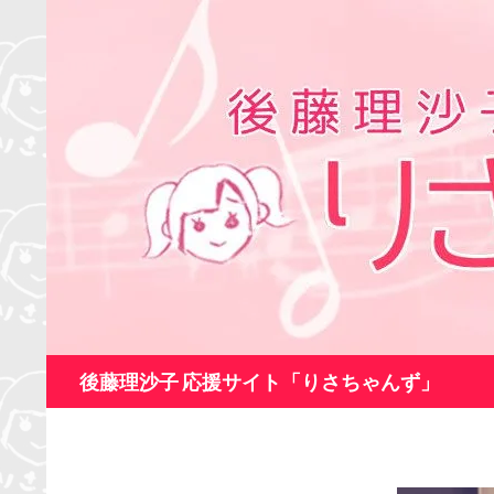
コ
ン
テ
ン
ツ
へ
ス
キ
ッ
プ
検
後藤理沙子 応援サイト「りさちゃんず」
索