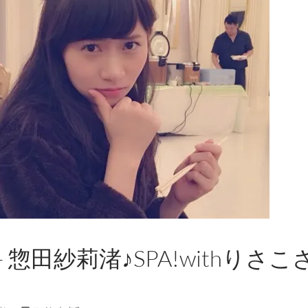
 惣田紗莉渚♪SPA!withりさこ