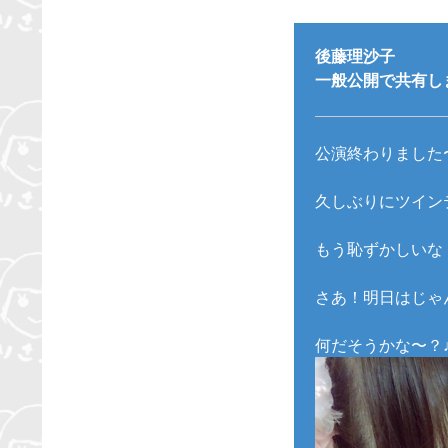
後藤理沙子
一般公開で共有しまし
公演終わりました
久しぶりにツイン
もう恥ずかしいな
さあ！明日はじゃ
何だそうかな〜？