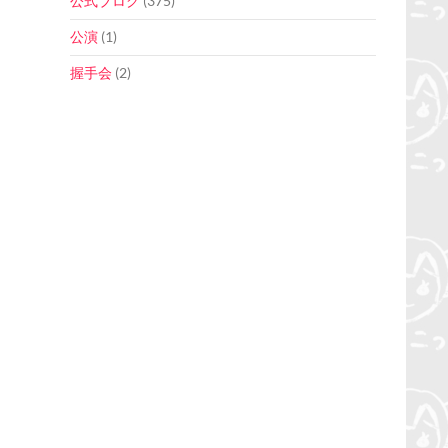
公式ブログ
(375)
公演
(1)
握手会
(2)