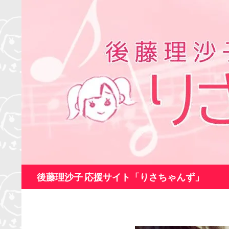
コ
ン
テ
ン
ツ
へ
ス
キ
ッ
プ
検
後藤理沙子 応援サイト「りさちゃんず」
索