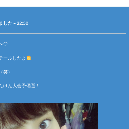
た – 22:50
〜♡
テールしたよ
（笑）
んけん大会予備選！
♩