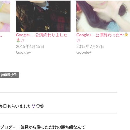
まし
Google+ – 公演終わりました
Google+ – 公演終わった〜
♡
♡
2015年6月15日
2015年7月27日
Google+
Google+
後藤理沙子
 – 今日もらいました
♡笑
公式ブログ – →偏見から勝っただけの勝ち組なんて