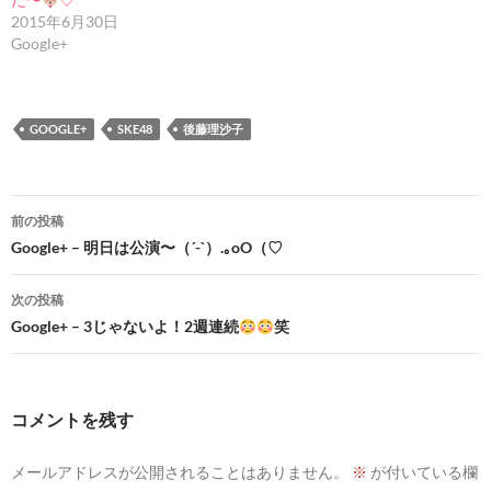
2015年6月30日
Google+
GOOGLE+
SKE48
後藤理沙子
投
前の投稿
稿
Google+ – 明日は公演〜（´-`）.｡oO（♡
ナ
次の投稿
ビ
Google+ – 3じゃないよ！2週連続
笑
ゲ
ー
コメントを残す
シ
メールアドレスが公開されることはありません。
※
が付いている欄
ョ