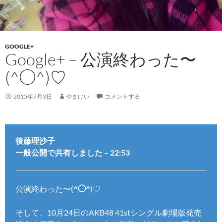
GOOGLE+
Google+ – 公演終わった〜
(^◯^)♡
2015年7月3日
やまけい
コメントする
後藤理沙子
一般公開で共有しました – 22:53
公演終わった〜(
^◯^
)♡
そして、10月24日のAKB48 41stシングル劇場版発売