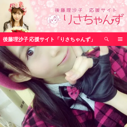
コ
ン
テ
ン
ツ
検
へ
後藤理沙子 応援サイト「りさちゃんず」
索
ス
メインメ
キ
ニュー
ッ
プ