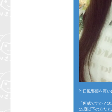
昨日風邪薬を買い
「何歳ですか？1
15歳以下の方だ