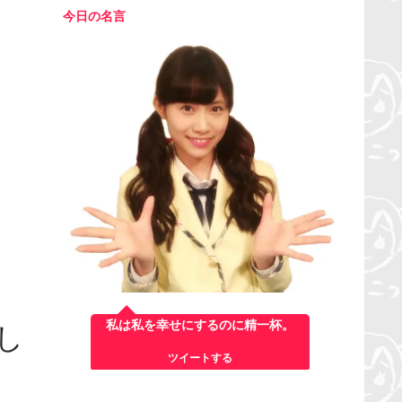
今日の名言
私は私を幸せにするのに精一杯。
し
ツイートする