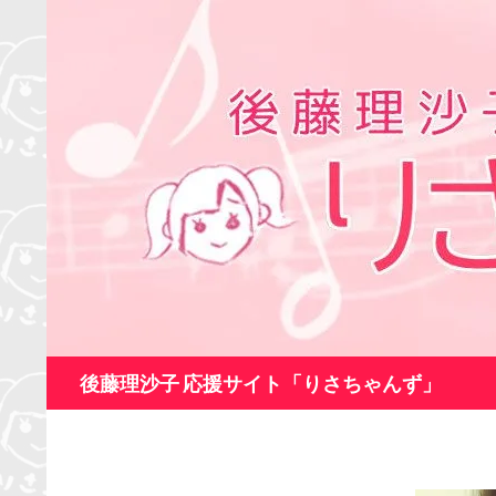
コ
ン
テ
ン
ツ
へ
ス
キ
ッ
プ
検
後藤理沙子 応援サイト「りさちゃんず」
索