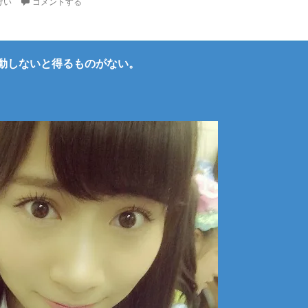
けい
コメントする
動しないと得るものがない。