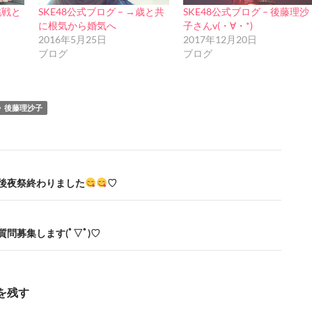
挑戦と
SKE48公式ブログ – →歳と共
SKE48公式ブログ – 後藤理沙
に根気から婚気へ
子さんv(・∀・*)
2016年5月25日
2017年12月20日
ブログ
ブログ
後藤理沙子
+ – 後夜祭終わりました
♡
 – 質問募集します(ﾟ▽ﾟ)♡
を残す