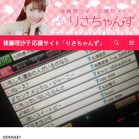
コ
ン
テ
ン
ツ
検
へ
後藤理沙子 応援サイト「りさちゃんず」
索
ス
メインメ
キ
ニュー
ッ
プ
GOOGLE+