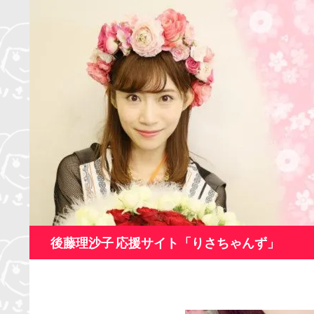
コ
ン
テ
ン
ツ
へ
ス
キ
ッ
プ
検
後藤理沙子 応援サイト「りさちゃんず」
索