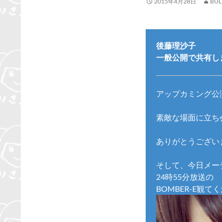
2015年4月28日
BUL
後藤理沙子
一般公開で共有しまし
アップカミング公
素敵な場面に立ち
ありがとうござい
そして、今日メー
24時55分放送の
BOMBER-E観て