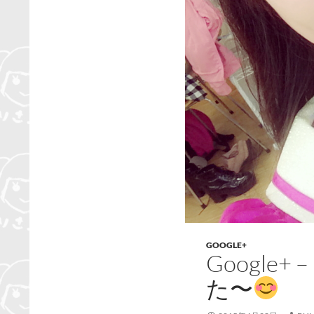
GOOGLE+
Googl
た〜