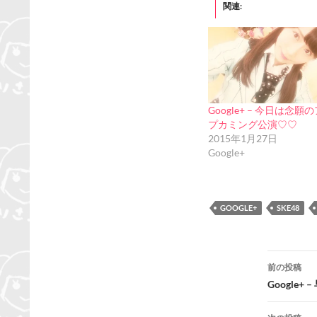
関連
Google+ – 今日は念願
プカミング公演♡♡
2015年1月27日
Google+
GOOGLE+
SKE48
投
前の投稿
稿
Google
ナ