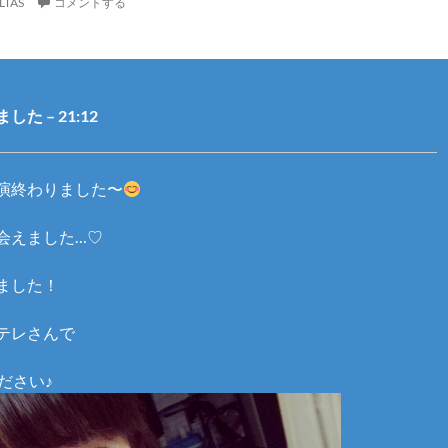
LTAS
コメントする
た – 21:12
演終わりました〜
会えました…♡
ました！
テレさんで
ください♪