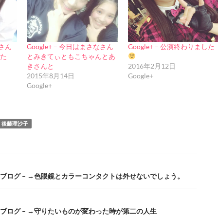
なさん
Google+ – 今日はまさなさん
Google+ – 公演終わりました
た
とみきてぃともこちゃんとあ
きさんと
2016年2月12日
2015年8月14日
Google+
Google+
後藤理沙子
公式ブログ – →色眼鏡とカラーコンタクトは外せないでしょう。
公式ブログ – →守りたいものが変わった時が第二の人生