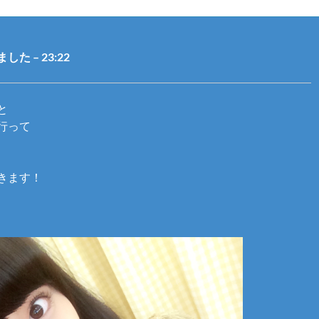
た – 23:22
と
行って
きます！