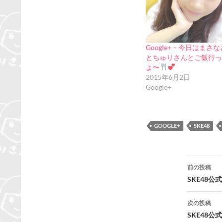
Google+ – 今日はまさ
とちゅりさんとご飯行っ
よ〜
2015年6月2日
Google+
GOOGLE+
SKE48
投
前の投稿
稿
SKE48
ナ
次の投稿
ビ
SKE48