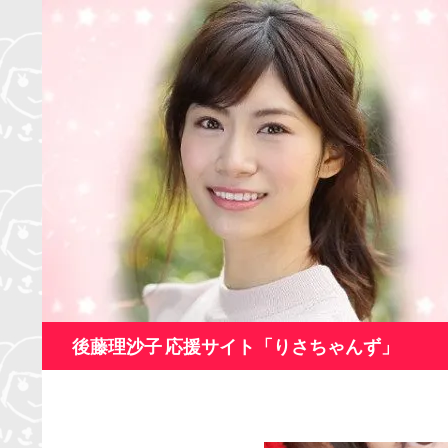
コ
ン
テ
ン
ツ
へ
ス
キ
ッ
プ
検
後藤理沙子 応援サイト「りさちゃんず」
索