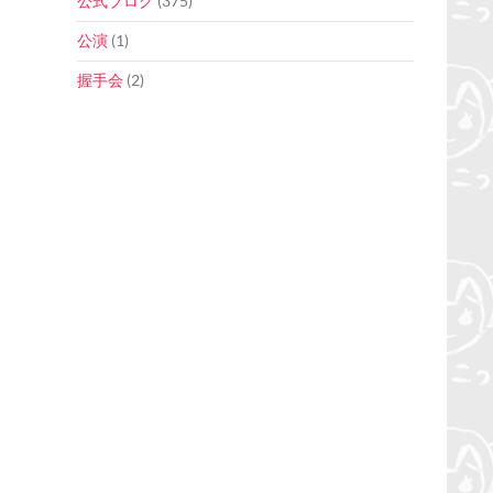
公式ブログ
(375)
公演
(1)
握手会
(2)