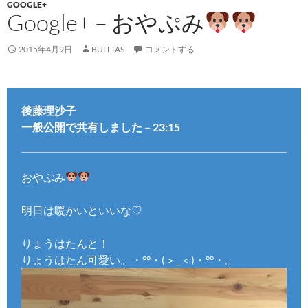
GOOGLE+
Google+ – おやぷみ
2015年4月9日
BULLTAS
コメントする
後藤理沙子
一般公開で共有しました – 23:15
おやぷみ
明日は暖かいといいな♡
りょうはたんと！
りょうはたん可愛い。・°°・(＞_＜)・°°・。