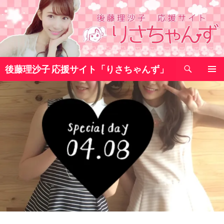
コ
ン
テ
ン
ツ
検
へ
後藤理沙子 応援サイト「りさちゃんず」
索
ス
メインメ
キ
ニュー
ッ
プ