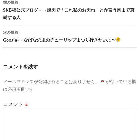
投
前の投稿
稿
SKE48公式ブログ – →焼肉で「これ私のお肉ね」とか言う肉まで束
縛する人
ナ
ビ
次の投稿
Google+ – なばなの里のチューリップまつり行きたいよ〜
ゲ
ー
シ
コメントを残す
ョ
メールアドレスが公開されることはありません。
※
が付いている欄
ン
は必須項目です
コメント
※