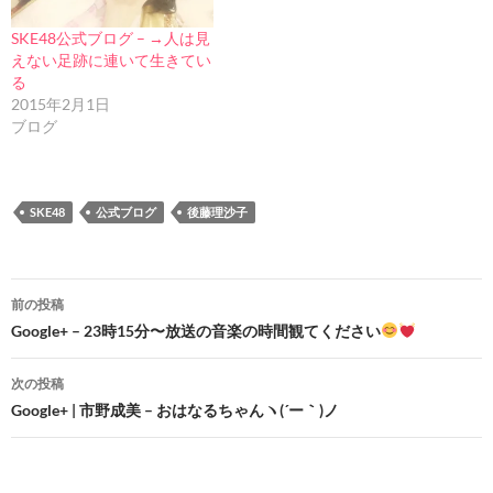
SKE48公式ブログ – →人は見
えない足跡に連いて生きてい
る
2015年2月1日
ブログ
SKE48
公式ブログ
後藤理沙子
投
前の投稿
稿
Google+ – 23時15分〜放送の音楽の時間観てください
ナ
次の投稿
ビ
Google+ | 市野成美 – おはなるちゃんヽ(´ー｀)ノ
ゲ
ー