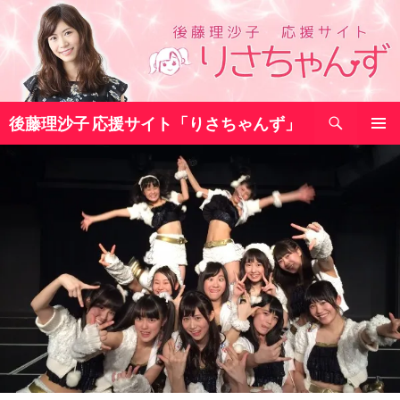
コ
ン
テ
ン
ツ
検
へ
後藤理沙子 応援サイト「りさちゃんず」
索
ス
メインメ
キ
ニュー
ッ
プ