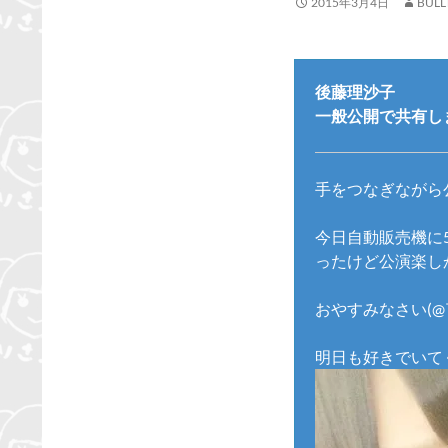
2015年3月4日
BULL
後藤理沙子
一般公開で共有しまし
手をつなぎながら
今日自動販売機に
ったけど公演楽しか
おやすみなさい(@
明日も好きでいて