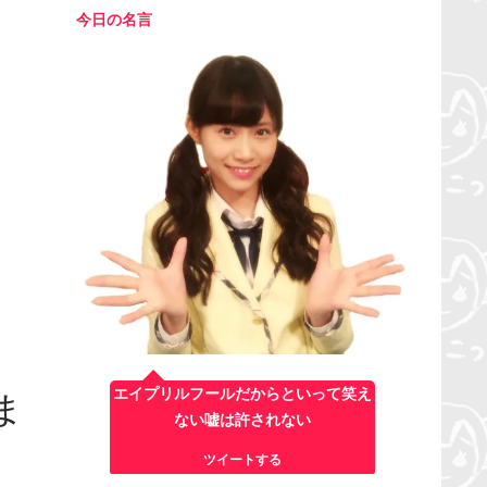
今日の名言
エイプリルフールだからといって笑え
ま
ない嘘は許されない
ツイートする