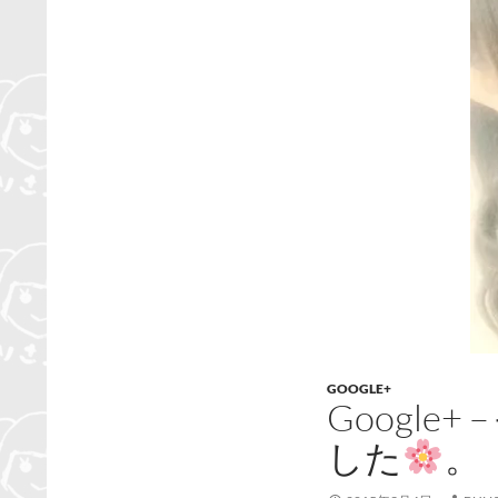
GOOGLE+
Googl
した
。