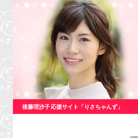
コ
ン
テ
ン
ツ
へ
ス
キ
ッ
プ
検
後藤理沙子 応援サイト「りさちゃんず」
索