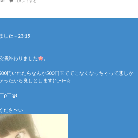
TAS
コメントする
た – 23:15
公演終わりました
。
500円いれたらなんか500円玉でてこなくなっちゃって悲しか
ったから良しとします(^_−)−☆
￣ρ￣@)
くださ〜い