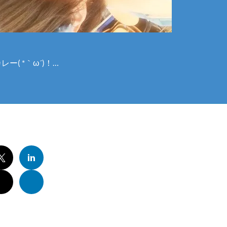
ー( *｀ω´)！…