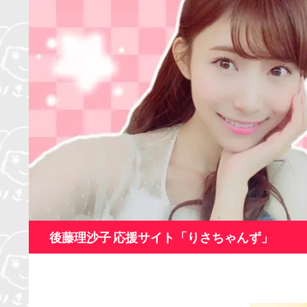
コ
ン
テ
ン
ツ
へ
ス
キ
ッ
プ
検
後藤理沙子 応援サイト「りさちゃんず」
索