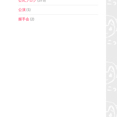
公式ブログ
(375)
公演
(1)
握手会
(2)