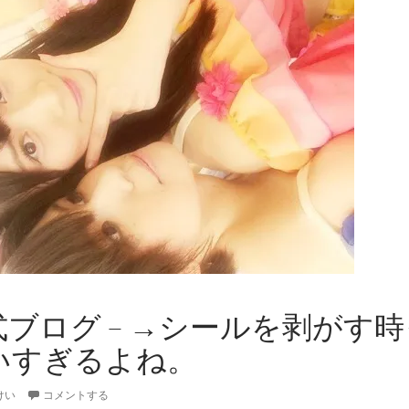
公式ブログ – →シールを剥がす
いすぎるよね。
けい
コメントする