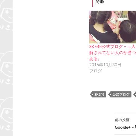
関連
SKE48公式ブログ – →
解されてない人のが勝つ
ある。
2016年10月30日
ブログ
SKE48
公式ブログ
投
前の投稿
稿
Googl