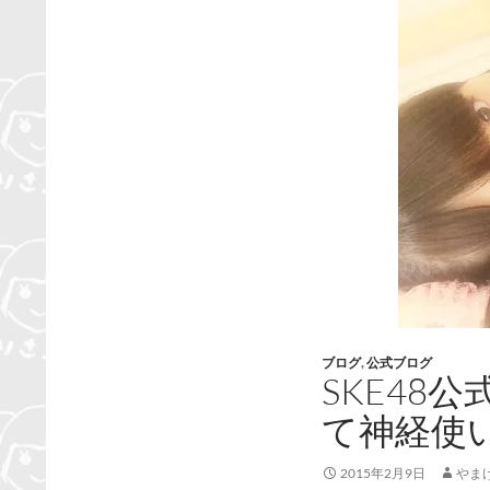
ブログ
,
公式ブログ
SKE48
て神経使
2015年2月9日
やま