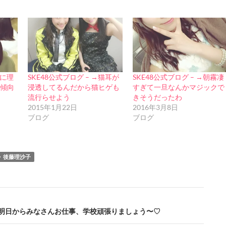
人に理
SKE48公式ブログ – →猫耳が
SKE48公式ブログ – →朝霧凄
傾向
浸透してるんだから猫ヒゲも
すぎて一旦なんかマジックで
流行らせよう
きそうだったわ
2015年1月22日
2016年3月8日
ブログ
ブログ
後藤理沙子
e+ – 明日からみなさんお仕事、学校頑張りましょう〜♡