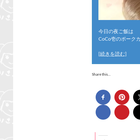
今日の夜ご飯は
CoCo壱のポークカレ
[続きを読む]
Share this…