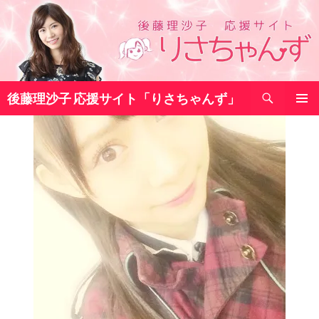
コ
ン
テ
ン
ツ
検
へ
後藤理沙子 応援サイト「りさちゃんず」
索
ス
メインメ
キ
ニュー
ッ
プ