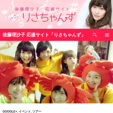
コ
ン
テ
ン
ツ
検
へ
後藤理沙子 応援サイト「りさちゃんず」
索
ス
メインメ
キ
ニュー
ッ
プ
GOOGLE+
,
イベント
,
ツアー