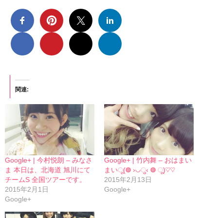
関連
Google+ | 今村悦朗 – みなさ
Google+ | 竹内舞 – おはまい
ま 本日は、北海道 旭川にて
まいू(◍ ›◡ु‹ ◍ ू)♡♡
チームS 全国ツアーです。
2015年2月13日
2015年2月1日
Google+
Google+