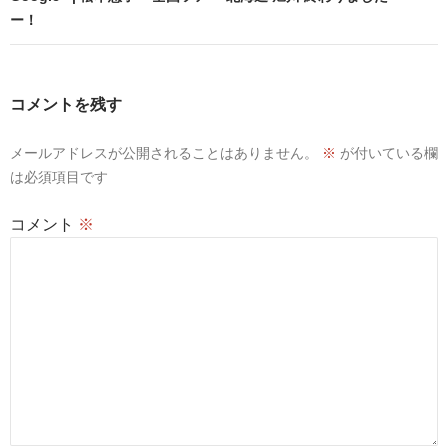
ー！
ゲ
ー
シ
コメントを残す
ョ
メールアドレスが公開されることはありません。
※
が付いている欄
ン
は必須項目です
コメント
※