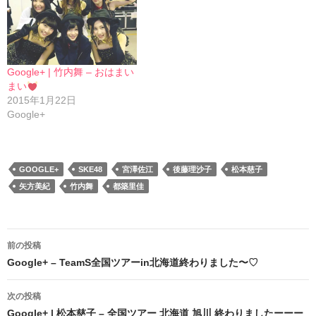
Google+ | 竹内舞 – おはまい
まい
2015年1月22日
Google+
GOOGLE+
SKE48
宮澤佐江
後藤理沙子
松本慈子
矢方美紀
竹内舞
都築里佳
投
前の投稿
稿
Google+ – TeamS全国ツアーin北海道終わりました〜♡
ナ
次の投稿
ビ
Google+ | 松本慈子 – 全国ツアー 北海道 旭川 終わりましたーーー