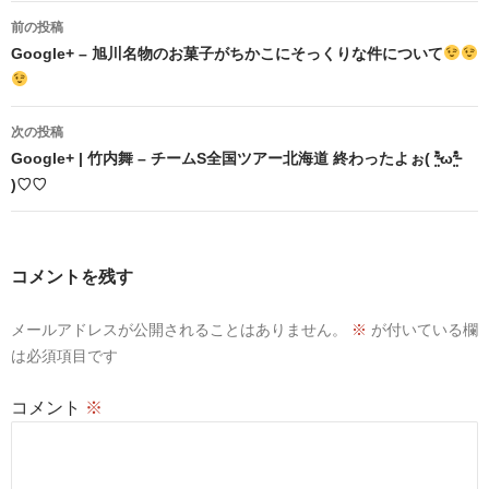
投
前の投稿
稿
Google+ – 旭川名物のお菓子がちかこにそっくりな件について
ナ
ビ
次の投稿
Google+ | 竹内舞 – チームS全国ツアー北海道 終わったよぉ( ⁼̴̶̤̀ω⁼̴̶̤́
ゲ
)♡♡
ー
シ
コメントを残す
ョ
ン
メールアドレスが公開されることはありません。
※
が付いている欄
は必須項目です
コメント
※