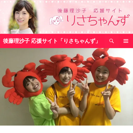
コ
ン
テ
ン
ツ
検
へ
後藤理沙子 応援サイト「りさちゃんず」
索
ス
メインメ
キ
ニュー
ッ
プ