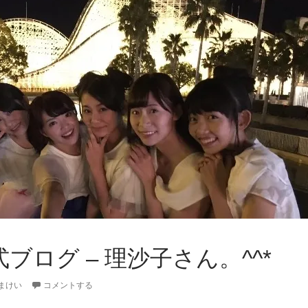
式ブログ – 理沙子さん。^^*
まけい
コメントする