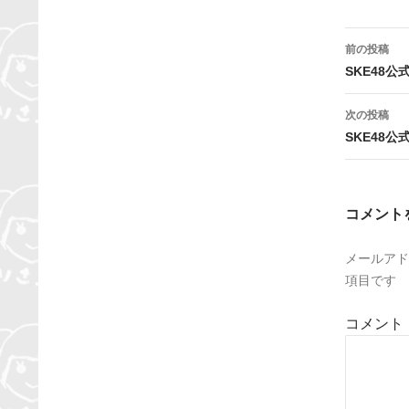
投
前の投稿
稿
SKE48公
ナ
次の投稿
ビ
SKE48公
ゲ
ー
コメント
シ
メールアド
ョ
項目です
ン
コメント