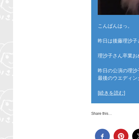
こんばんはっ。
昨日は後藤理沙子
理沙子さん卒業お
昨日の公演の理沙
最後のウエディン
[続きを読む]
Share this…