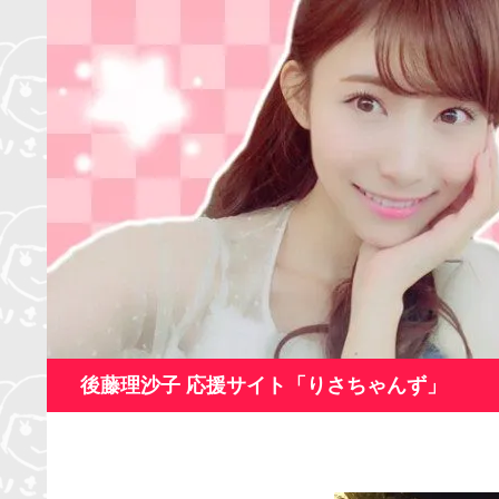
コ
ン
テ
ン
ツ
へ
ス
キ
ッ
プ
検
後藤理沙子 応援サイト「りさちゃんず」
索