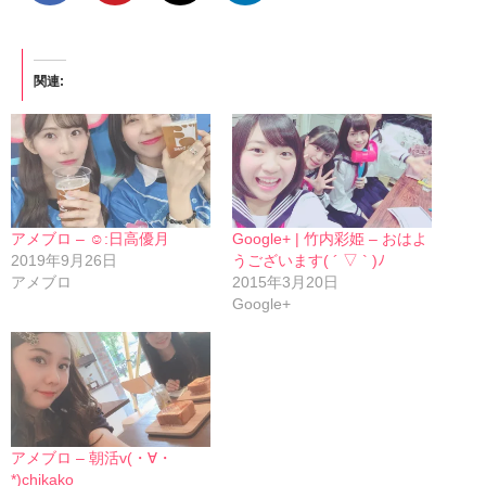
関連
アメブロ – ☺︎:日高優月
Google+ | 竹内彩姫 – おはよ
2019年9月26日
うございます( ´ ▽ ` )ﾉ
アメブロ
2015年3月20日
Google+
アメブロ – 朝活v(・∀・
*)chikako