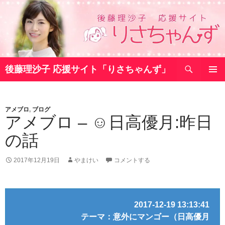
コ
ン
テ
ン
ツ
検
へ
後藤理沙子 応援サイト「りさちゃんず」
索
ス
メインメ
キ
ニュー
ッ
アメブロ
,
ブログ
プ
アメブロ – ☺︎日高優月:昨日
の話
2017年12月19日
やまけい
コメントする
2017-12-19 13:13:41
テーマ：意外にマンゴー（日高優月