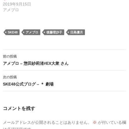
2019年9月15日
アメブロ
SKE48
アメブロ
後藤理沙子
日高優月
投
前の投稿
稿
アメブロ – 惣田紗莉渚#EX大衆 さん
ナ
次の投稿
ビ
SKE48公式ブログ – ＊ 劇場
ゲ
ー
コメントを残す
シ
メールアドレスが公開されることはありません。
※
が付いている欄
ョ