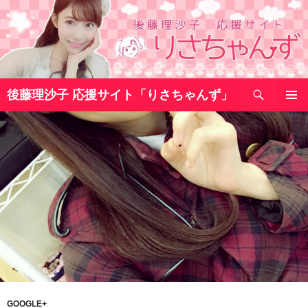
コ
ン
テ
ン
ツ
検
へ
後藤理沙子 応援サイト「りさちゃんず」
索
ス
メインメ
キ
ニュー
ッ
プ
GOOGLE+