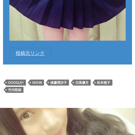
投稿元リンク
GOOGLE+
SKE48
後藤理沙子
日高優月
松本慈子
竹内彩姫