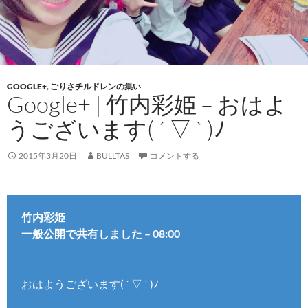
GOOGLE+
,
ごりさチルドレンの集い
Google+ | 竹内彩姫 – おはよ
うございます( ´ ▽ ` )ﾉ
2015年3月20日
BULLTAS
コメントする
竹内彩姫
一般公開で共有しました – 08:00
おはようございます( ´ ▽ ` )ﾉ