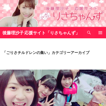
コ
ン
テ
ン
ツ
検
へ
後藤理沙子 応援サイト「りさちゃんず」
索
ス
メインメ
キ
ニュー
ッ
「ごりさチルドレンの集い」カテゴリーアーカイブ
プ