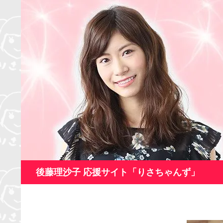
コ
ン
テ
ン
ツ
へ
ス
キ
ッ
プ
検
後藤理沙子 応援サイト「りさちゃんず」
索