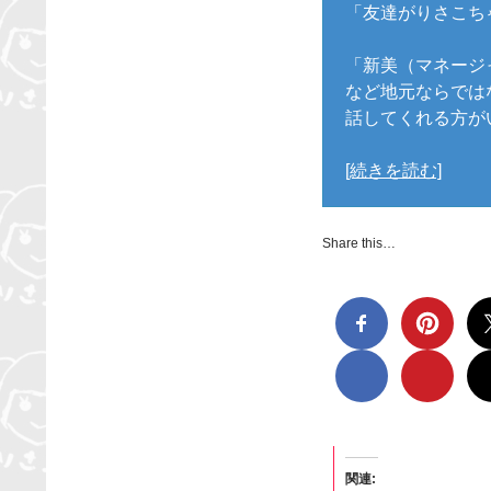
「友達がりさこち
「新美（マネージ
など地元ならでは
話してくれる方がい
[続きを読む]
Share this…
関連