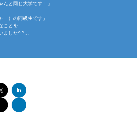
ゃんと同じ大学です！」
ャー）の同級生です」
なことを
ました^ ^…