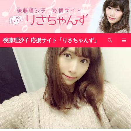
コ
ン
テ
ン
ツ
検
へ
後藤理沙子 応援サイト「りさちゃんず」
索
ス
メインメ
キ
ニュー
ッ
プ