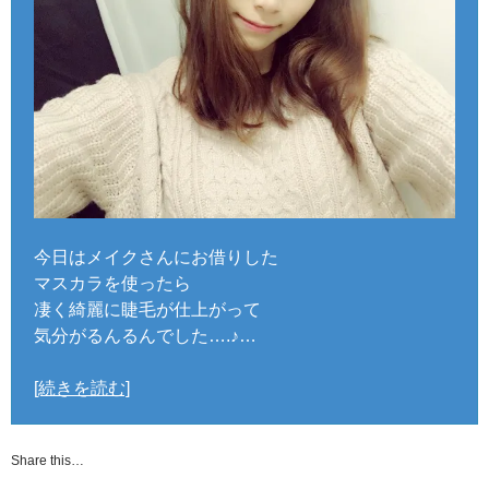
今日はメイクさんにお借りした
マスカラを使ったら
凄く綺麗に睫毛が仕上がって
気分がるんるんでした….♪…
[続きを読む]
Share this…