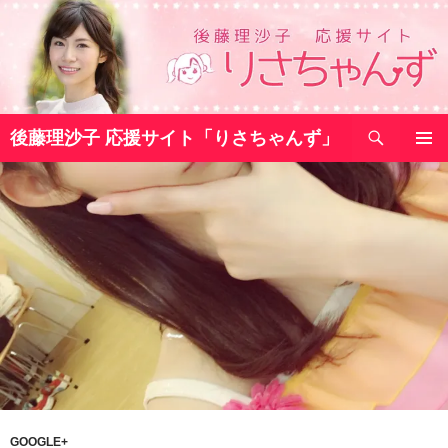
コ
ン
テ
ン
ツ
検
へ
後藤理沙子 応援サイト「りさちゃんず」
索
ス
メインメ
キ
ニュー
ッ
プ
GOOGLE+