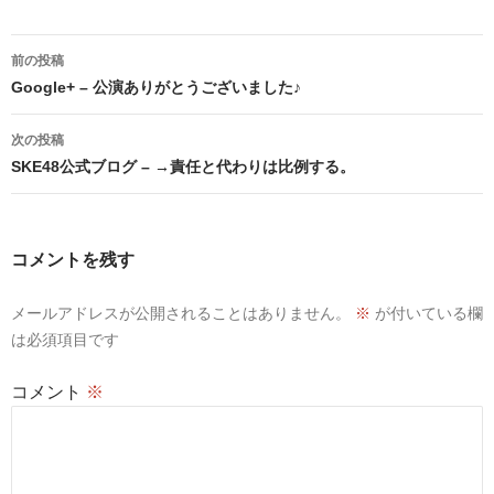
投
前の投稿
稿
Google+ – 公演ありがとうございました♪
ナ
次の投稿
ビ
SKE48公式ブログ – →責任と代わりは比例する。
ゲ
ー
コメントを残す
シ
メールアドレスが公開されることはありません。
※
が付いている欄
ョ
は必須項目です
ン
コメント
※