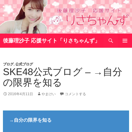
コ
ン
テ
ン
ツ
検
へ
後藤理沙子 応援サイト「りさちゃんず」
索
ス
メインメ
キ
ニュー
ッ
ブログ
,
公式ブログ
プ
SKE48公式ブログ – →自分
の限界を知る
2016年4月11日
やまけい
コメントする
→自分の限界を知る