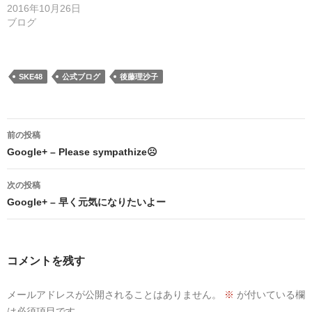
2016年10月26日
ブログ
SKE48
公式ブログ
後藤理沙子
投
前の投稿
稿
Google+ – Please sympathize☹
ナ
次の投稿
ビ
Google+ – 早く元気になりたいよー
ゲ
ー
コメントを残す
シ
メールアドレスが公開されることはありません。
※
が付いている欄
ョ
は必須項目です