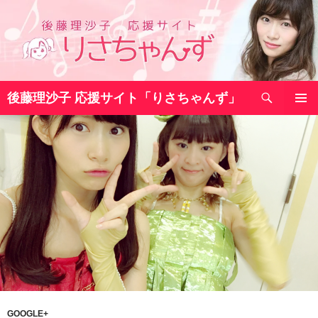
コ
ン
テ
ン
ツ
検
へ
後藤理沙子 応援サイト「りさちゃんず」
索
ス
メインメ
キ
ニュー
ッ
プ
GOOGLE+