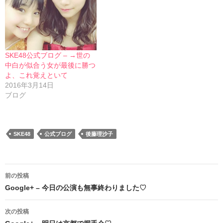
SKE48公式ブログ – →世の
中白が似合う女が最後に勝つ
よ、これ覚えといて
2016年3月14日
ブログ
SKE48
公式ブログ
後藤理沙子
投
前の投稿
稿
Google+ – 今日の公演も無事終わりました♡
ナ
次の投稿