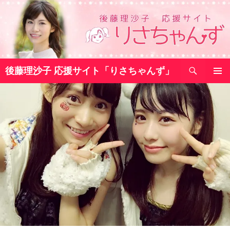
コ
ン
テ
ン
ツ
検
へ
後藤理沙子 応援サイト「りさちゃんず」
索
ス
メインメ
キ
ニュー
ッ
プ