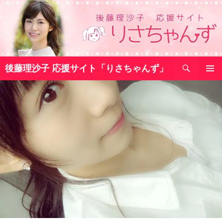
コ
ン
テ
ン
ツ
検
へ
後藤理沙子 応援サイト「りさちゃんず」
索
ス
メインメ
キ
ニュー
ッ
プ