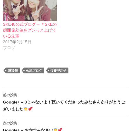
SKE48公式ブログ – ＊SKEの
顔面偏差値をグンっと上げて
いる先輩
2017年2月15日
ブログ
SKE48
公式ブログ
後藤理沙子
投
前の投稿
稿
Google+ – 3じゃないよ！聴いてくださったみなさんありがとうご
ざいました
ナ
ビ
次の投稿
Google+ – おやすみなさい