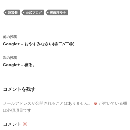
SKE48
公式ブログ
後藤理沙子
投
前の投稿
稿
Google+ – おやすみなさい(@￣ρ￣@)
ナ
次の投稿
ビ
Google+ – 寝る。
ゲ
ー
コメントを残す
シ
メールアドレスが公開されることはありません。
※
が付いている欄
ョ
は必須項目です
ン
コメント
※