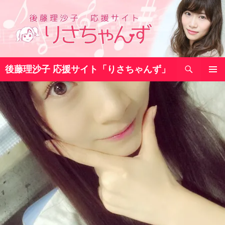
コ
ン
テ
ン
ツ
検
へ
後藤理沙子 応援サイト「りさちゃんず」
索
ス
メインメ
キ
ニュー
ッ
プ