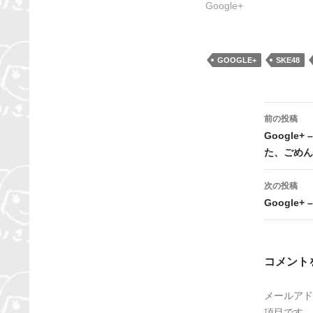
Google+
GOOGLE+
SKE48
投
前の投稿
稿
Googl
た、ごめん
ナ
ビ
次の投稿
Google
ゲ
ー
シ
コメント
ョ
メールアド
ン
項目です