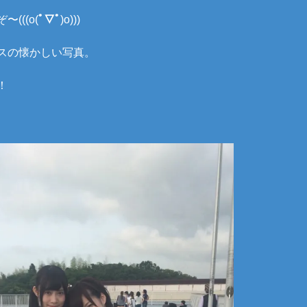
(((o(
ﾟ▽ﾟ
)o)))
スの懐かしい写真。
！