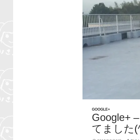
GOOGLE+
Googl
てました(^