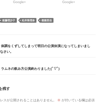
Google+
Google+
後藤理沙子
松井珠理奈
都築里佳
e+ – 体調をくずしてしまって明日の公演休演になってしまいまし
なさい。
+ – ラムネの飲み方公演終わりました(ﾟ▽ﾟ)
を残す
レスが公開されることはありません。
※
が付いている欄は必須