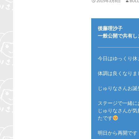
2015年3月8日
BULL
後藤理沙子
一般公開で共有しまし
今日はゆっくり休
体調は良くなりま
じゅりなさんお誕
ステージで一緒に
じゅりなさんが気
たです
明日から再開です