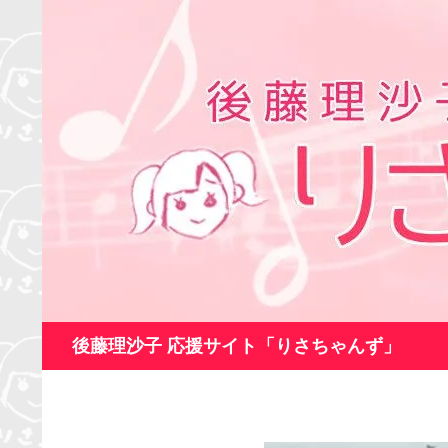
コ
ン
テ
ン
ツ
へ
ス
キ
ッ
プ
検
後藤理沙子 応援サイト「りさちゃんず」
索