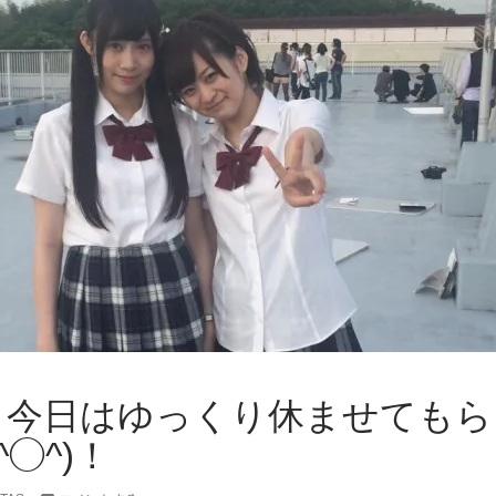
e+ – 今日はゆっくり休ませても
◯^)！